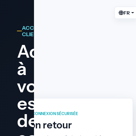
FR
ACCÈS
CLIENT
Accédez
à
votre
espace
de
CONNEXION SÉCURISÉE
Bon retour